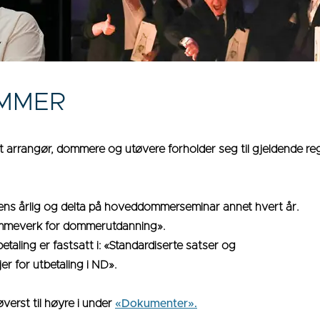
MMER
at arrangør, dommere og utøvere forholder seg til gjeldende 
ns årlig og delta på hoveddommerseminar annet hvert år.
«Rammeverk for dommerutdanning».
taling er fastsatt i: «Standardiserte satser og
njer for utbetaling i ND».
verst til høyre i under
«Dokumenter».