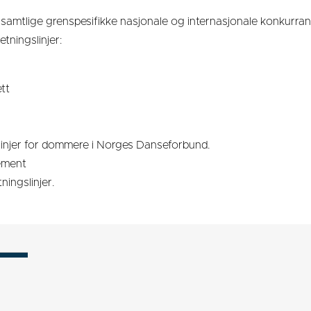
mtlige grenspesifikke nasjonale og internasjonale konkurra
tningslinjer:
tt
linjer for dommere i Norges Danseforbund.
ement
ningslinjer.