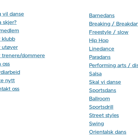
 vil danse
Barnedans
 skjer?
Breaking / Breakda
i medlem
Freestyle / slow
 klubb
Hip Hop
 utøver
Linedance
r trenere/dommere
Paradans
 oss
Performing arts / di
diarbeid
Salsa
te nytt
Skal vi danse
takt oss
Sportsdans
Ballroom
Sportsdrill
Street styles
Swing
Orientalsk dans