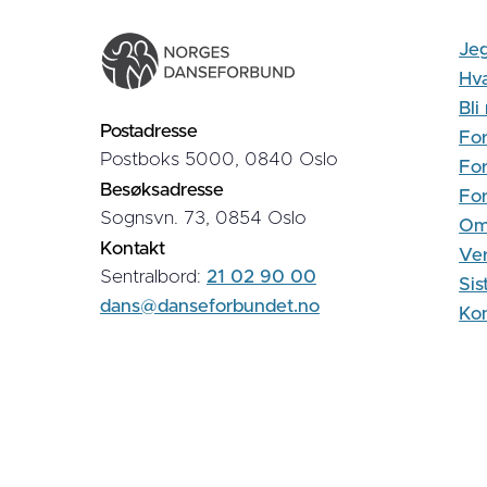
Jeg
Hva
Bl
Postadresse
For
Postboks 5000, 0840 Oslo
For
Besøksadresse
Fo
Sognsvn. 73, 0854 Oslo
Om
Kontakt
Ver
Sentralbord:
21 02 90 00
Sis
dans@danseforbundet.no
Kon