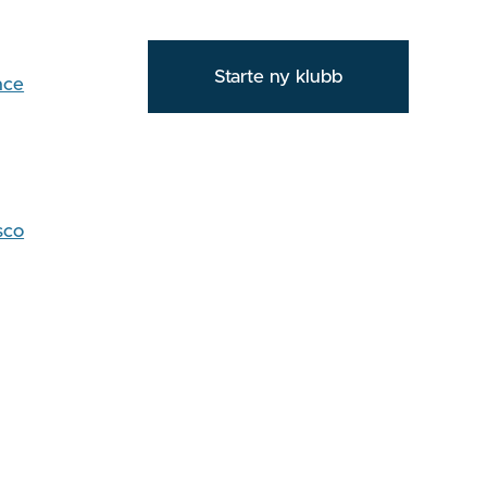
Starte ny klubb
nce
sco