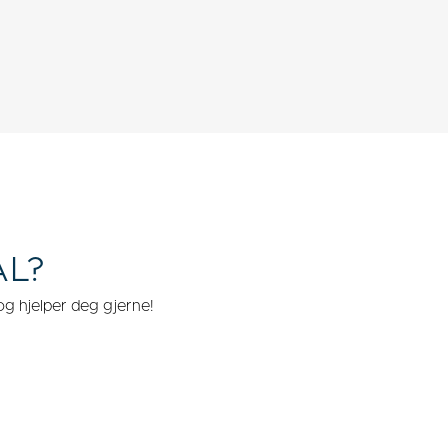
ÅL?
g hjelper deg gjerne!