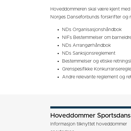
Hoveddommeren skal være kjent med sa
Norges Danseforbunds forskrifter og re
NDs Organisasjonshåndbok
NIFs Bestemmelser om barneidre
NDs Arrangørhåndbok
NDs Sanksjonsreglement
Bestemmelser og etiske retnings
Grenspesifikke Konkurranseregl
Andre relevante reglement og ret
Hoveddommer Sportsdans
Hoveddommer Sportsdans
Informasjon tilknyttet hoveddommer
Informasjon tilknyttet hoveddommer