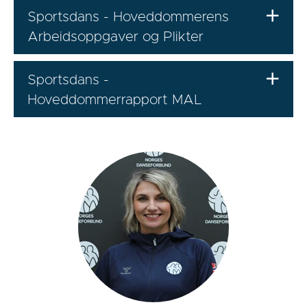
Sportsdans - Hoveddommerens
Arbeidsoppgaver og Plikter
Sportsdans -
Hoveddommerrapport MAL