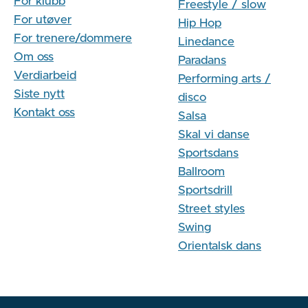
For klubb
Freestyle / slow
For utøver
Hip Hop
For trenere/dommere
Linedance
Om oss
Paradans
Verdiarbeid
Performing arts /
Siste nytt
disco
Kontakt oss
Salsa
Skal vi danse
Sportsdans
Ballroom
Sportsdrill
Street styles
Swing
Orientalsk dans