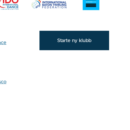
Starte ny klubb
nce
sco