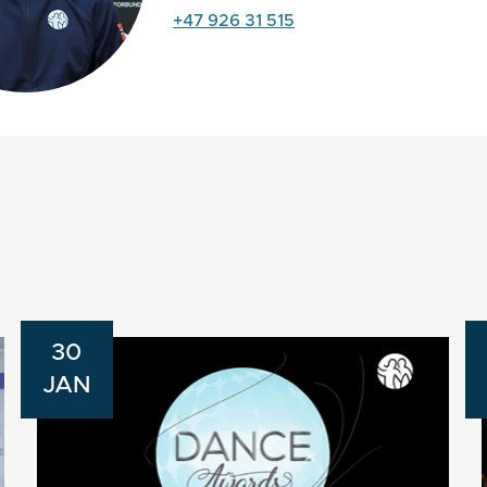
+47 926 31 515
30
JAN