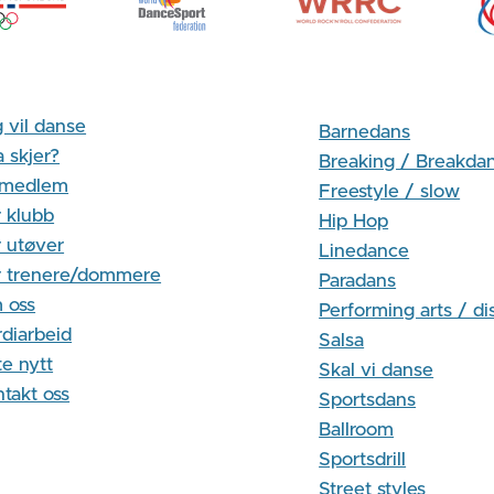
 vil danse
Barnedans
 skjer?
Breaking / Breakda
i medlem
Freestyle / slow
 klubb
Hip Hop
 utøver
Linedance
r trenere/dommere
Paradans
 oss
Performing arts / di
diarbeid
Salsa
te nytt
Skal vi danse
takt oss
Sportsdans
Ballroom
Sportsdrill
Street styles