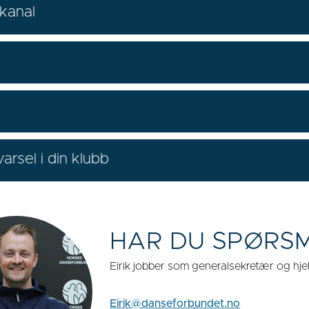
skanal
arsel i din klubb
HAR DU SPØRS
Eirik jobber som generalsekretær og hje
Eirik@danseforbundet.no