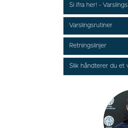
Si ifra her! - Varsling
Varslingsrutiner
Retningslinjer
Slik håndterer du et v