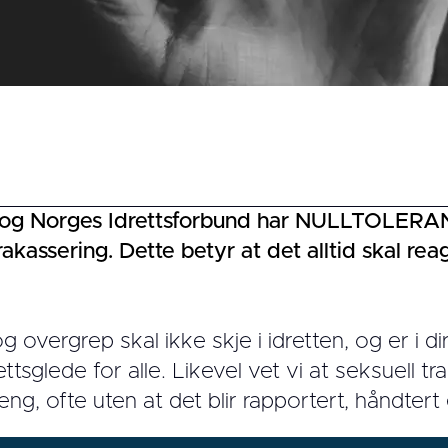
og Norges Idrettsforbund har NULLTOLERAN
rakassering. Dette betyr at det alltid skal rea
g overgrep skal ikke skje i idretten, og er i d
ettsglede for alle. Likevel vet vi at seksuell 
ng, ofte uten at det blir rapportert, håndtert 