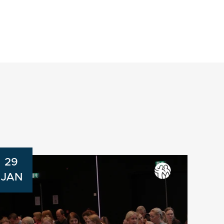
29
JAN