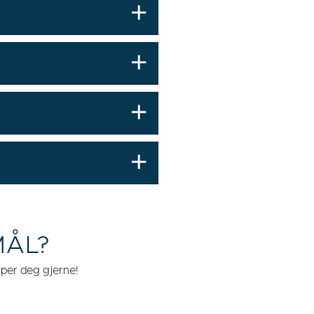
MÅL?
lper deg gjerne!