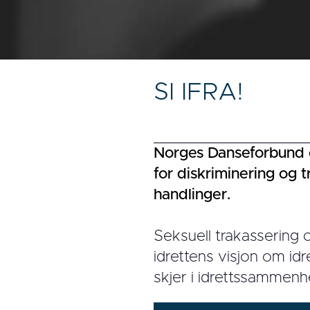
SI IFRA!
Norges Danseforbund 
for diskriminering og t
handlinger.
Seksuell trakassering o
idrettens visjon om idr
skjer i idrettssammenhe