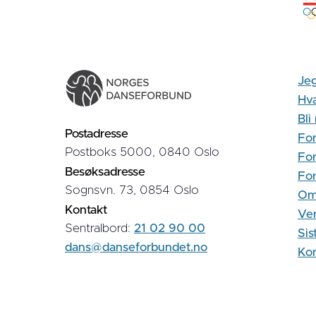
Jeg
Hva
Bl
Postadresse
For
Postboks 5000, 0840 Oslo
For
Besøksadresse
Fo
Sognsvn. 73, 0854 Oslo
Om
Kontakt
Ver
Sentralbord:
21 02 90 00
Sis
dans@danseforbundet.no
Kon