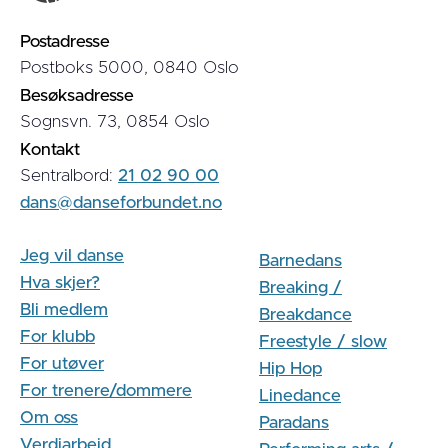
Postadresse
Postboks 5000, 0840 Oslo
Besøksadresse
Sognsvn. 73, 0854 Oslo
Kontakt
Sentralbord:
21 02 90 00
dans@danseforbundet.no
Jeg vil danse
Barnedans
Hva skjer?
Breaking /
Bli medlem
Breakdance
For klubb
Freestyle / slow
For utøver
Hip Hop
For trenere/dommere
Linedance
Om oss
Paradans
Verdiarbeid