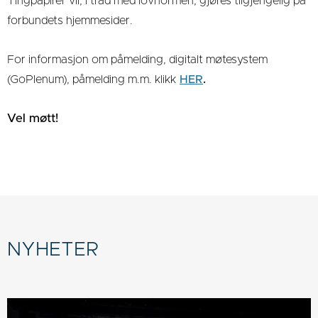
Tingpapirer vil, i tråd med lovnormen, gjøres tilgjengelig på
forbundets hjemmesider.
For informasjon om påmelding, digitalt møtesystem
.
(GoPlenum), påmelding m.m. klikk
HER
Vel møtt!
NYHETER