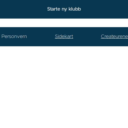
Starte ny klubb
Personvern
Sidekart
Createurene