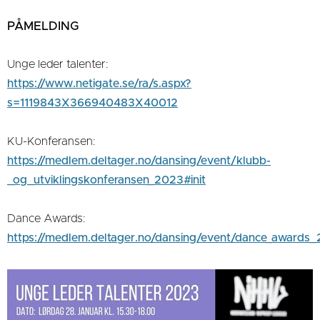
PÅMELDING
Unge leder talenter:
https://www.netigate.se/ra/s.aspx?
s=1119843X366940483X40012
KU-Konferansen:
https://medlem.deltager.no/dansing/event/klubb-
_og_utviklingskonferansen_2023#init
Dance Awards:
https://medlem.deltager.no/dansing/event/dance_awards_