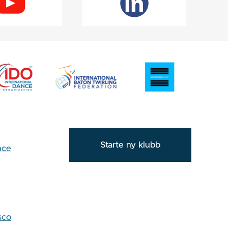
Starte ny klubb
nce
sco