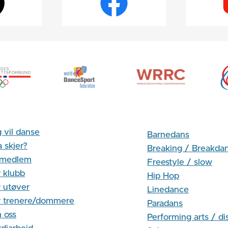
 vil danse
Barnedans
 skjer?
Breaking / Breakda
i medlem
Freestyle / slow
 klubb
Hip Hop
 utøver
Linedance
r trenere/dommere
Paradans
 oss
Performing arts / di