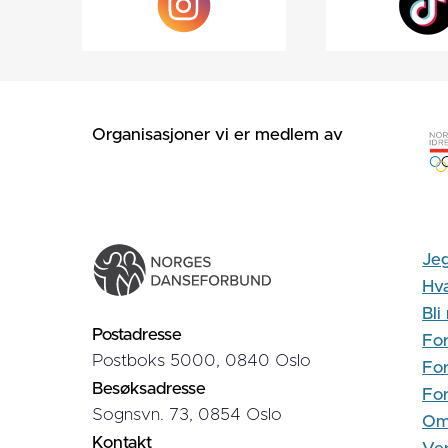
Organisasjoner vi er medlem av
Jeg
Hva
Bl
Postadresse
For
Postboks 5000, 0840 Oslo
For
Besøksadresse
Fo
Sognsvn. 73, 0854 Oslo
Om
Kontakt