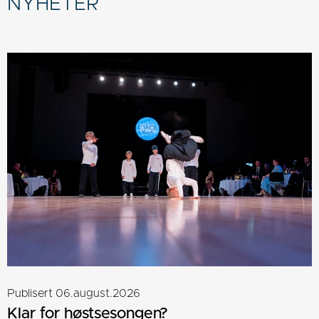
NYHETER
Publisert 06.august.2026
Klar for høstsesongen?