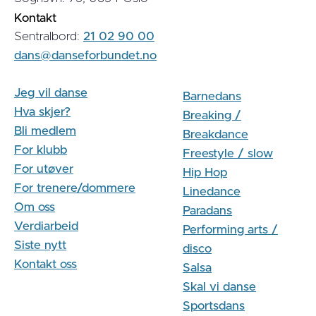
Kontakt
Sentralbord:
21 02 90 00
dans@danseforbundet.no
Jeg vil danse
Barnedans
Hva skjer?
Breaking /
Bli medlem
Breakdance
For klubb
Freestyle / slow
For utøver
Hip Hop
For trenere/dommere
Linedance
Om oss
Paradans
Verdiarbeid
Performing arts /
Siste nytt
disco
Kontakt oss
Salsa
Skal vi danse
Sportsdans