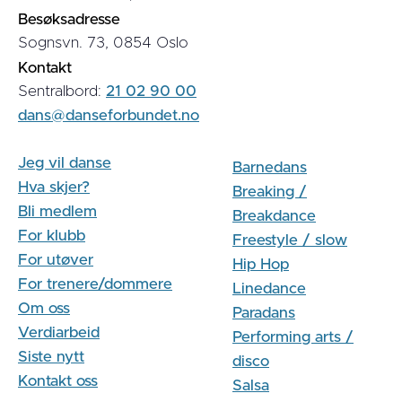
Besøksadresse
Sognsvn. 73, 0854 Oslo
Kontakt
Sentralbord:
21 02 90 00
dans@danseforbundet.no
Jeg vil danse
Barnedans
Hva skjer?
Breaking /
Bli medlem
Breakdance
For klubb
Freestyle / slow
For utøver
Hip Hop
For trenere/dommere
Linedance
Om oss
Paradans
Verdiarbeid
Performing arts /
Siste nytt
disco
Kontakt oss
Salsa