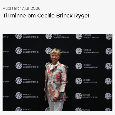
Publisert 17.juli.2026
Til minne om Cecilie Brinck Rygel