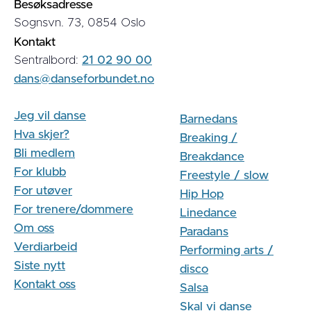
Besøksadresse
Sognsvn. 73, 0854 Oslo
Kontakt
Sentralbord:
21 02 90 00
dans@danseforbundet.no
Jeg vil danse
Barnedans
Hva skjer?
Breaking /
Bli medlem
Breakdance
For klubb
Freestyle / slow
For utøver
Hip Hop
For trenere/dommere
Linedance
Om oss
Paradans
Verdiarbeid
Performing arts /
Siste nytt
disco
Kontakt oss
Salsa
Skal vi danse