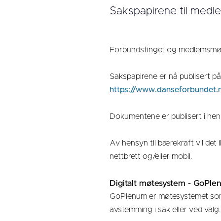
Sakspapirene til medl
Forbundstinget og medlemsmøte
Sakspapirene er nå publisert 
https://www.danseforbundet.
Dokumentene er publisert i henho
Av hensyn til bærekraft vil det
nettbrett og/eller mobil.
Digitalt møtesystem - GoPl
GoPlenum er møtesystemet som b
avstemming i sak eller ved valg