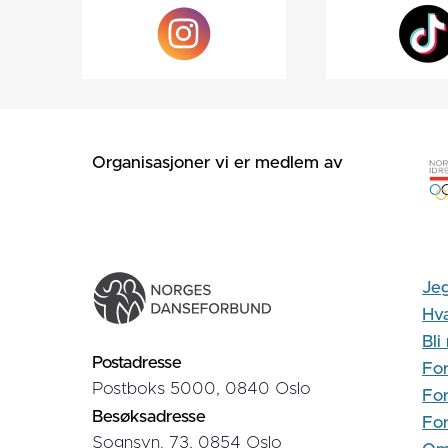
Organisasjoner vi er medlem av
Jeg
Hva
Bl
Postadresse
For
Postboks 5000, 0840 Oslo
For
Besøksadresse
Fo
Sognsvn. 73, 0854 Oslo