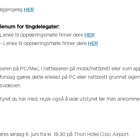
ilgjengelig
HER
lenum for tingdelegater:
- Lenke til opplæringsmøte finner dere
HER
 - Lenke til opplæringsmøte finner dere
HER
seren på PC/Mac, i nettleseren på mobil/nettbrett eller som ap
orslag gjøres dette enklest på PC eller nettbrett grunnet skje
gsvideoen.
tstyret du har med. Husk også å lade utstyret før man ankommer
s lørdag 6. juni fra kl. 18:30 på Thon Hotel Oslo Airport.