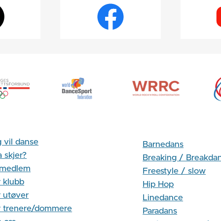
 vil danse
Barnedans
 skjer?
Breaking / Breakda
i medlem
Freestyle / slow
 klubb
Hip Hop
 utøver
Linedance
r trenere/dommere
Paradans