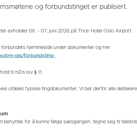
emsmøtene og forbundstinget er publisert.
r avholdes 06. - 07. juni 2026 på Thon Hotel Oslo Airport.
på forbundets hjemmeside under dokumenter og her:
no/om-oss/forbundsting-
ld til NDs lov § 11.
 ikke utdeles fysiske tingdokumenter. Vi ber derfor alle deltake
enum
enyttes for å kunne følge saksgangen, tegne seg til talelis
.