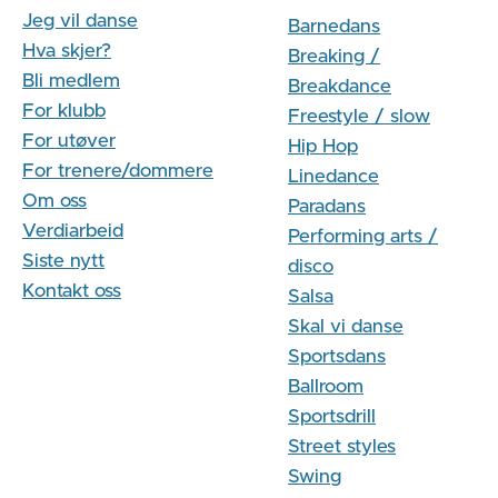
Jeg vil danse
Barnedans
Hva skjer?
Breaking /
Bli medlem
Breakdance
For klubb
Freestyle / slow
For utøver
Hip Hop
For trenere/dommere
Linedance
Om oss
Paradans
Verdiarbeid
Performing arts /
Siste nytt
disco
Kontakt oss
Salsa
Skal vi danse
Sportsdans
Ballroom
Sportsdrill
Street styles
Swing