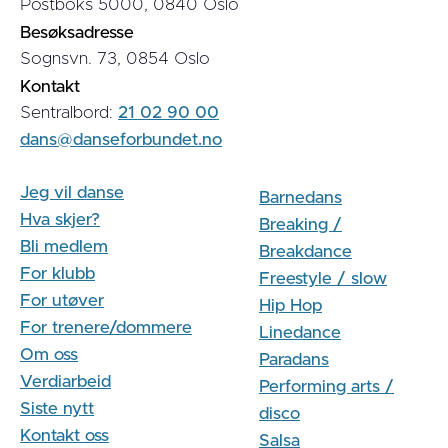
Postboks 5000, 0840 Oslo
Besøksadresse
Sognsvn. 73, 0854 Oslo
Kontakt
Sentralbord:
21 02 90 00
dans@danseforbundet.no
Jeg vil danse
Barnedans
Hva skjer?
Breaking /
Bli medlem
Breakdance
For klubb
Freestyle / slow
For utøver
Hip Hop
For trenere/dommere
Linedance
Om oss
Paradans
Verdiarbeid
Performing arts /
Siste nytt
disco
Kontakt oss
Salsa