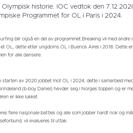
e, Olympisk historie. IOC vedtok den 7.12.202
mpiske Programmet for OL i Paris i 2024.
surfing blir også en del av programmet.Breaking vil med andre 
et OL, dette etter ungdoms OL i Buenos Aires i 2018. Dette er 
en for alle dansere.
 starten av 2020 jobbet mot OL i 2024, dette i samarbeid me
Grindeland (b-boy Daniel) hevder seg i Norges toppen og er m
ren er ikke lukket.
eres flere nasjonale battles og alle som jobber hardt nok og m
forbund, vil evalueres til uttak.