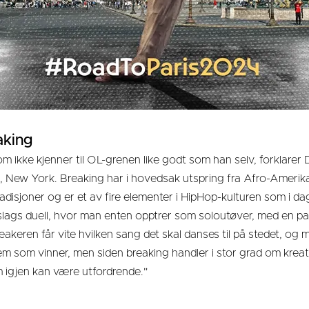
aking
som ikke kjenner til OL-grenen like godt som han selv, forklarer 
, New York. Breaking har i hovedsak utspring fra Afro-Amerik
isjoner og er et av fire elementer i HipHop-kulturen som i dag
slags duell, hvor man enten opptrer som soloutøver, med en par
keren får vite hvilken sang det skal danses til på stedet, og m
som vinner, men siden breaking handler i stor grad om kreativ
 igjen kan være utfordrende."
l