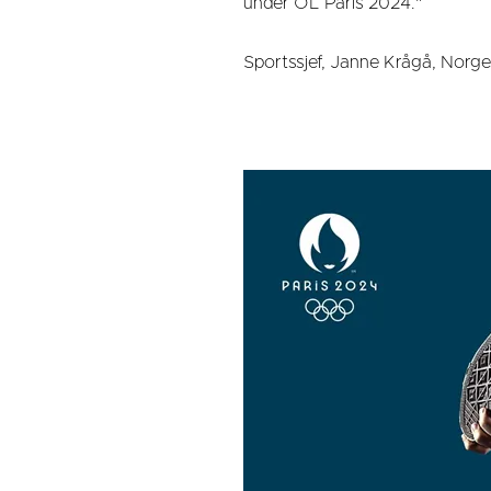
under OL Paris 2024."
Sportssjef, Janne Krågå, Norg