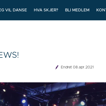
EG VIL DANSE
HVA SKJER?
BLI MEDLEM
KON
EWS!
Endret 08.apr.2021