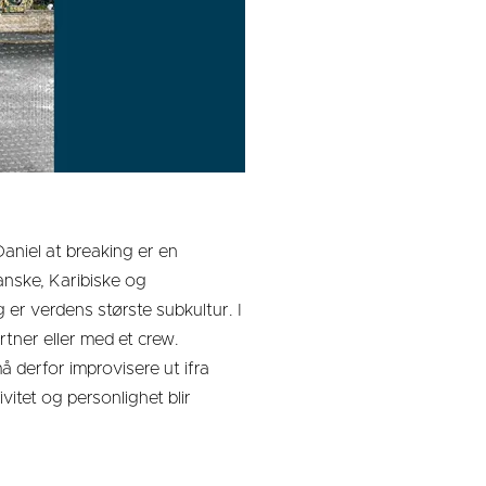
Daniel at breaking er en
anske, Karibiske og
 er verdens største subkultur. I
tner eller med et crew.
å derfor improvisere ut ifra
itet og personlighet blir