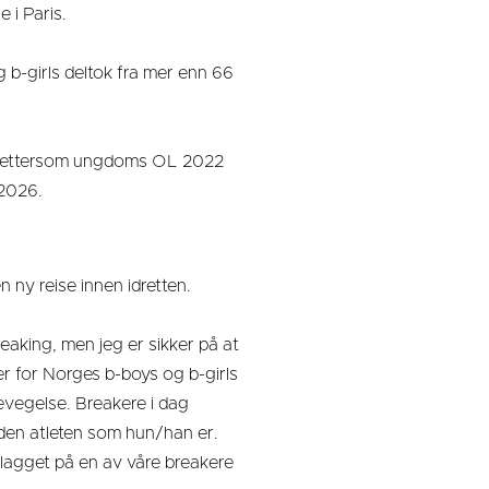
 i Paris.
g b-girls deltok fra mer enn 66
en ettersom ungdoms OL 2022
 2026.
 ny reise innen idretten.
reaking, men jeg er sikker på at
mmer for Norges b-boys og b-girls
evegelse. Breakere i dag
r den atleten som hun/han er.
flagget på en av våre breakere