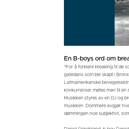
En B-boys ord om bre
"For å forklare breaking til de 
gatedans som ble skapt i Bronx
Latinamerikanske bevegelsestrad
konkurranser møtes man til en 
Musikken styres av en DJ og brea
musikken. Dommere avgjør hvem 
dømmingen noe subjektivt, som
Daniel Grindeland, b-boy Danie