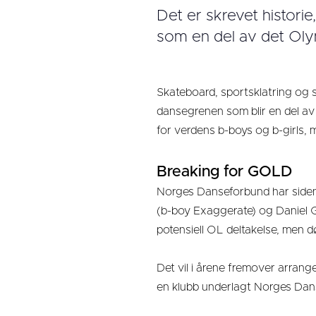
Det er skrevet histori
som en del av det Oly
Skateboard, sportsklatring og 
dansegrenen som blir en del av 
for verdens b-boys og b-girls, m
Breaking for GOLD
Norges Danseforbund har siden
(b-boy Exaggerate) og Daniel 
potensiell OL deltakelse, men dø
Det vil i årene fremover arrang
en klubb underlagt Norges Danse