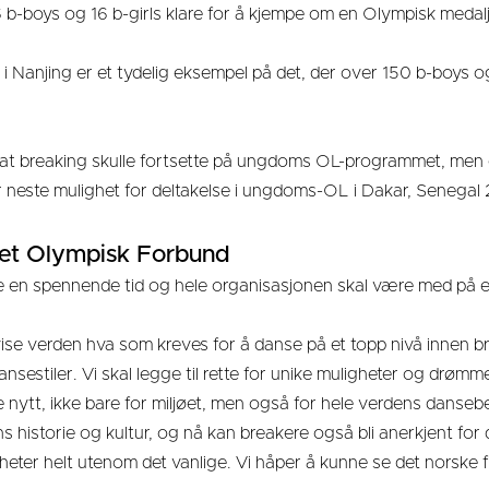
16 b-boys og 16 b-girls klare for å kjempe om en Olympisk medalje
 i Nanjing er et tydelig eksempel på det, der over 150 b-boys o
 at breaking skulle fortsette på ungdoms OL-programmet, m
ir neste mulighet for deltakelse i ungdoms-OL i Dakar, Senegal
et Olympisk Forbund
e en spennende tid og hele organisasjonen skal være med på en
 vise verden hva som kreves for å danse på et topp nivå innen b
 dansestiler. Vi skal legge til rette for unike muligheter og drø
 nytt, ikke bare for miljøet, men også for hele verdens danseb
ns historie og kultur, og nå kan breakere også bli anerkjent fo
heter helt utenom det vanlige. Vi håper å kunne se det norske 