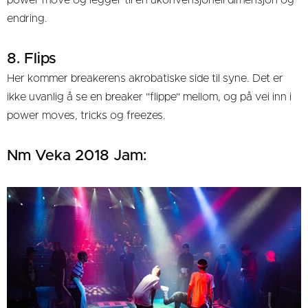
power move og legger til en ukonvensjonell dimensjon og
endring.
8. Flips
Her kommer breakerens akrobatiske side til syne. Det er
ikke uvanlig å se en breaker "flippe" mellom, og på vei inn i
power moves, tricks og freezes.
Nm Veka 2018 Jam: