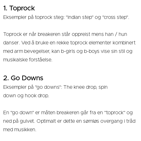
1. Toprock
Eksempler på toprock steg: "indian step" og "cross step".
Toprock er når breakeren står oppreist mens han / hun
danser. Ved å bruke en rekke toprock elementer kombinert
med arm bevegelser, kan b-girls og b-boys vise sin stil og
musikalske forståelse.
2. Go Downs
Eksempler på "go downs": The knee drop, spin
down og hook drop.
En "go down" er måten breakeren går fra en "toprock" og
ned på gulvet. Optimalt er dette en sømløs overgang i tråd
med musikken.