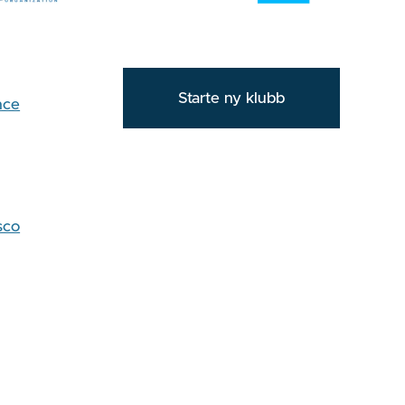
Starte ny klubb
nce
sco