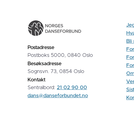
Jeg
Hva
Bl
Postadresse
For
Postboks 5000, 0840 Oslo
For
Besøksadresse
Fo
Sognsvn. 73, 0854 Oslo
Om
Kontakt
Ver
Sentralbord:
21 02 90 00
Sis
dans@danseforbundet.no
Kon