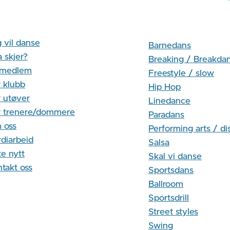
 vil danse
Barnedans
 skjer?
Breaking / Breakda
i medlem
Freestyle / slow
 klubb
Hip Hop
 utøver
Linedance
r trenere/dommere
Paradans
 oss
Performing arts / di
diarbeid
Salsa
te nytt
Skal vi danse
takt oss
Sportsdans
Ballroom
Sportsdrill
Street styles
Swing