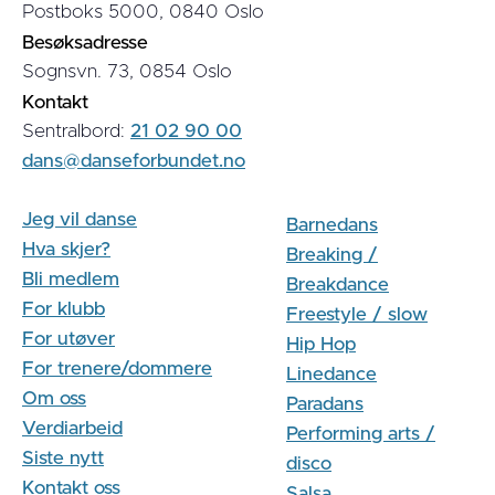
Postboks 5000, 0840 Oslo
Besøksadresse
Sognsvn. 73, 0854 Oslo
Kontakt
Sentralbord:
21 02 90 00
dans@danseforbundet.no
Jeg vil danse
Barnedans
Hva skjer?
Breaking /
Bli medlem
Breakdance
For klubb
Freestyle / slow
For utøver
Hip Hop
For trenere/dommere
Linedance
Om oss
Paradans
Verdiarbeid
Performing arts /
Siste nytt
disco
Kontakt oss
Salsa