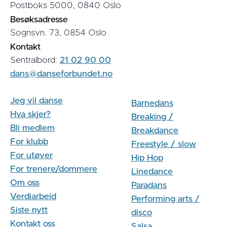
Postboks 5000, 0840 Oslo
Besøksadresse
Sognsvn. 73, 0854 Oslo
Kontakt
Sentralbord:
21 02 90 00
dans@danseforbundet.no
Jeg vil danse
Barnedans
Hva skjer?
Breaking /
Bli medlem
Breakdance
For klubb
Freestyle / slow
For utøver
Hip Hop
For trenere/dommere
Linedance
Om oss
Paradans
Verdiarbeid
Performing arts /
Siste nytt
disco
Kontakt oss
Salsa