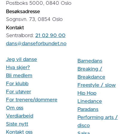
Postboks 5000, 0840 Oslo
Besøksadresse
Sognsvn. 73, 0854 Oslo
Kontakt
Sentralbord:
21 02 90 00
dans@danseforbundet.no
Jeg vil danse
Barnedans
Hva skjer?
Breaking /
Bli medlem
Breakdance
For klubb
Freestyle / slow
For utøver
Hip Hop
For trenere/dommere
Linedance
Om oss
Paradans
Verdiarbeid
Performing arts /
Siste nytt
disco
Kontakt oss
Salsa