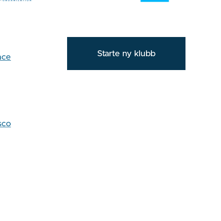
Starte ny klubb
nce
sco