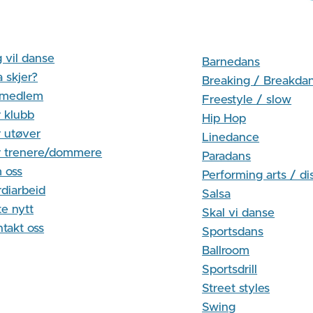
 vil danse
Barnedans
 skjer?
Breaking / Breakda
i medlem
Freestyle / slow
 klubb
Hip Hop
 utøver
Linedance
r trenere/dommere
Paradans
 oss
Performing arts / di
diarbeid
Salsa
te nytt
Skal vi danse
takt oss
Sportsdans
Ballroom
Sportsdrill
Street styles
Swing