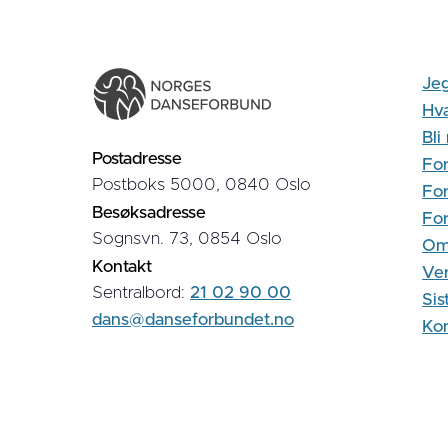
Jeg
Hva
Bl
Postadresse
For
Postboks 5000, 0840 Oslo
For
Besøksadresse
Fo
Sognsvn. 73, 0854 Oslo
Om
Kontakt
Ver
Sentralbord:
21 02 90 00
Sis
dans@danseforbundet.no
Kon