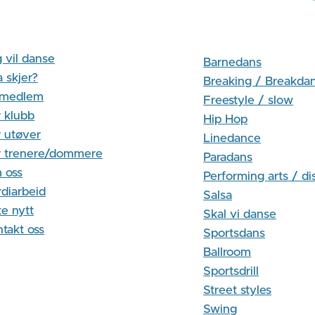
 vil danse
Barnedans
 skjer?
Breaking / Breakda
i medlem
Freestyle / slow
 klubb
Hip Hop
 utøver
Linedance
r trenere/dommere
Paradans
 oss
Performing arts / di
diarbeid
Salsa
te nytt
Skal vi danse
takt oss
Sportsdans
Ballroom
Sportsdrill
Street styles
Swing