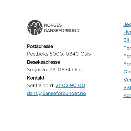
Jeg
Hva
Bl
Postadresse
For
Postboks 5000, 0840 Oslo
For
Besøksadresse
Fo
Sognsvn. 73, 0854 Oslo
Om
Kontakt
Ver
Sentralbord:
21 02 90 00
Sis
dans@danseforbundet.no
Kon