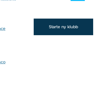
Starte ny klubb
nce
sco