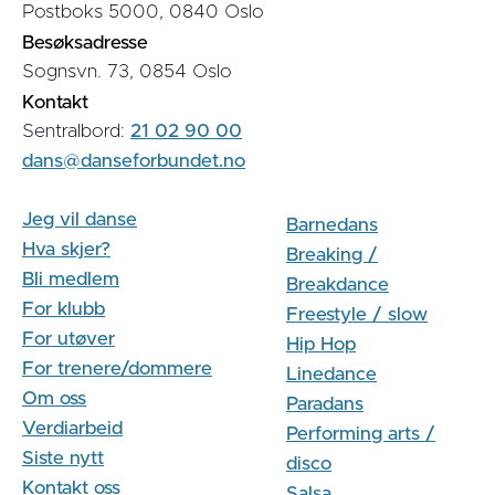
Postboks 5000, 0840 Oslo
Besøksadresse
Sognsvn. 73, 0854 Oslo
Kontakt
Sentralbord:
21 02 90 00
dans@danseforbundet.no
Jeg vil danse
Barnedans
Hva skjer?
Breaking /
Bli medlem
Breakdance
For klubb
Freestyle / slow
For utøver
Hip Hop
For trenere/dommere
Linedance
Om oss
Paradans
Verdiarbeid
Performing arts /
Siste nytt
disco
Kontakt oss
Salsa