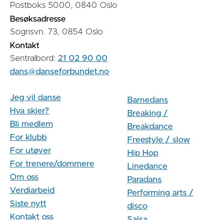
Postboks 5000, 0840 Oslo
Besøksadresse
Sognsvn. 73, 0854 Oslo
Kontakt
Sentralbord:
21 02 90 00
dans@danseforbundet.no
Jeg vil danse
Barnedans
Hva skjer?
Breaking /
Bli medlem
Breakdance
For klubb
Freestyle / slow
For utøver
Hip Hop
For trenere/dommere
Linedance
Om oss
Paradans
Verdiarbeid
Performing arts /
Siste nytt
disco
Kontakt oss
Salsa