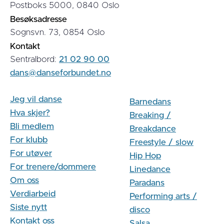
Postboks 5000, 0840 Oslo
Besøksadresse
Sognsvn. 73, 0854 Oslo
Kontakt
Sentralbord:
21 02 90 00
dans@danseforbundet.no
Jeg vil danse
Barnedans
Hva skjer?
Breaking /
Bli medlem
Breakdance
For klubb
Freestyle / slow
For utøver
Hip Hop
For trenere/dommere
Linedance
Om oss
Paradans
Verdiarbeid
Performing arts /
Siste nytt
disco
Kontakt oss
Salsa