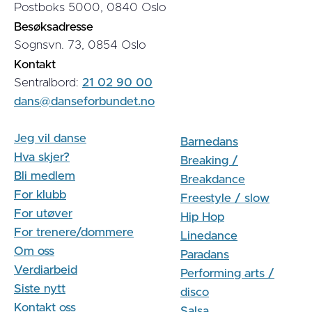
Postboks 5000, 0840 Oslo
Besøksadresse
Sognsvn. 73, 0854 Oslo
Kontakt
Sentralbord:
21 02 90 00
dans@danseforbundet.no
Jeg vil danse
Barnedans
Hva skjer?
Breaking /
Bli medlem
Breakdance
For klubb
Freestyle / slow
For utøver
Hip Hop
For trenere/dommere
Linedance
Om oss
Paradans
Verdiarbeid
Performing arts /
Siste nytt
disco
Kontakt oss
Salsa