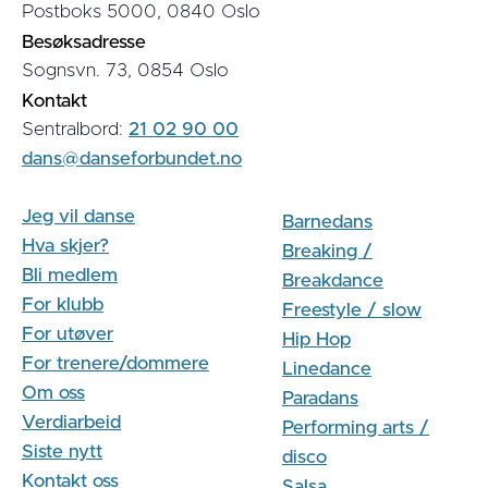
Postboks 5000, 0840 Oslo
Besøksadresse
Sognsvn. 73, 0854 Oslo
Kontakt
Sentralbord:
21 02 90 00
dans@danseforbundet.no
Jeg vil danse
Barnedans
Hva skjer?
Breaking /
Bli medlem
Breakdance
For klubb
Freestyle / slow
For utøver
Hip Hop
For trenere/dommere
Linedance
Om oss
Paradans
Verdiarbeid
Performing arts /
Siste nytt
disco
Kontakt oss
Salsa