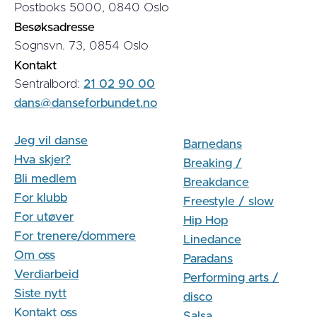
Postboks 5000, 0840 Oslo
Besøksadresse
Sognsvn. 73, 0854 Oslo
Kontakt
Sentralbord:
21 02 90 00
dans@danseforbundet.no
Jeg vil danse
Barnedans
Hva skjer?
Breaking /
Bli medlem
Breakdance
For klubb
Freestyle / slow
For utøver
Hip Hop
For trenere/dommere
Linedance
Om oss
Paradans
Verdiarbeid
Performing arts /
Siste nytt
disco
Kontakt oss
Salsa