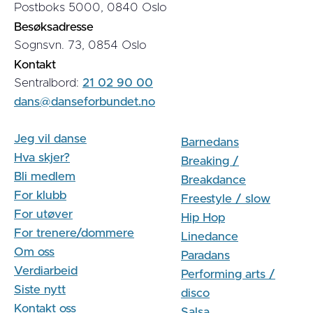
Postboks 5000, 0840 Oslo
Besøksadresse
Sognsvn. 73, 0854 Oslo
Kontakt
Sentralbord:
21 02 90 00
dans@danseforbundet.no
Jeg vil danse
Barnedans
Hva skjer?
Breaking /
Bli medlem
Breakdance
For klubb
Freestyle / slow
For utøver
Hip Hop
For trenere/dommere
Linedance
Om oss
Paradans
Verdiarbeid
Performing arts /
Siste nytt
disco
Kontakt oss
Salsa