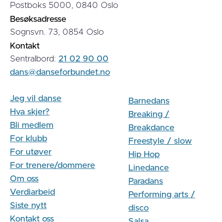
Postboks 5000, 0840 Oslo
Besøksadresse
Sognsvn. 73, 0854 Oslo
Kontakt
Sentralbord:
21 02 90 00
dans@danseforbundet.no
Jeg vil danse
Barnedans
Hva skjer?
Breaking /
Bli medlem
Breakdance
For klubb
Freestyle / slow
For utøver
Hip Hop
For trenere/dommere
Linedance
Om oss
Paradans
Verdiarbeid
Performing arts /
Siste nytt
disco
Kontakt oss
Salsa