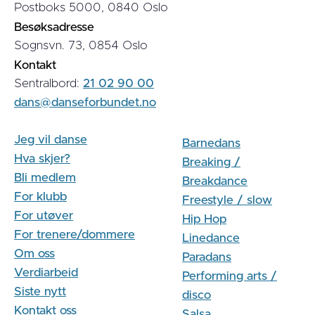
Postboks 5000, 0840 Oslo
Besøksadresse
Sognsvn. 73, 0854 Oslo
Kontakt
Sentralbord:
21 02 90 00
dans@danseforbundet.no
Jeg vil danse
Barnedans
Hva skjer?
Breaking /
Bli medlem
Breakdance
For klubb
Freestyle / slow
For utøver
Hip Hop
For trenere/dommere
Linedance
Om oss
Paradans
Verdiarbeid
Performing arts /
Siste nytt
disco
Kontakt oss
Salsa