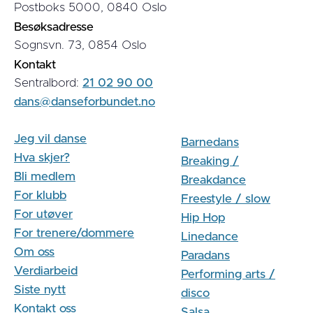
Postboks 5000, 0840 Oslo
Besøksadresse
Sognsvn. 73, 0854 Oslo
Kontakt
Sentralbord:
21 02 90 00
dans@danseforbundet.no
Jeg vil danse
Barnedans
Hva skjer?
Breaking /
Bli medlem
Breakdance
For klubb
Freestyle / slow
For utøver
Hip Hop
For trenere/dommere
Linedance
Om oss
Paradans
Verdiarbeid
Performing arts /
Siste nytt
disco
Kontakt oss
Salsa