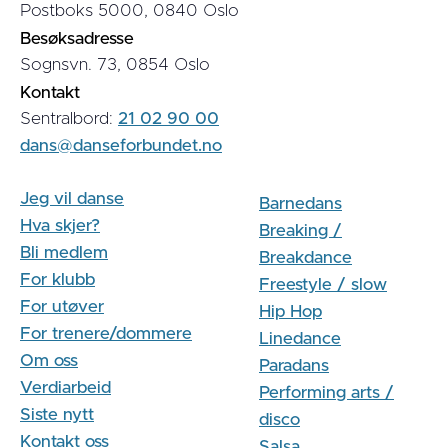
Postboks 5000, 0840 Oslo
Besøksadresse
Sognsvn. 73, 0854 Oslo
Kontakt
Sentralbord:
21 02 90 00
dans@danseforbundet.no
Jeg vil danse
Barnedans
Hva skjer?
Breaking /
Bli medlem
Breakdance
For klubb
Freestyle / slow
For utøver
Hip Hop
For trenere/dommere
Linedance
Om oss
Paradans
Verdiarbeid
Performing arts /
Siste nytt
disco
Kontakt oss
Salsa