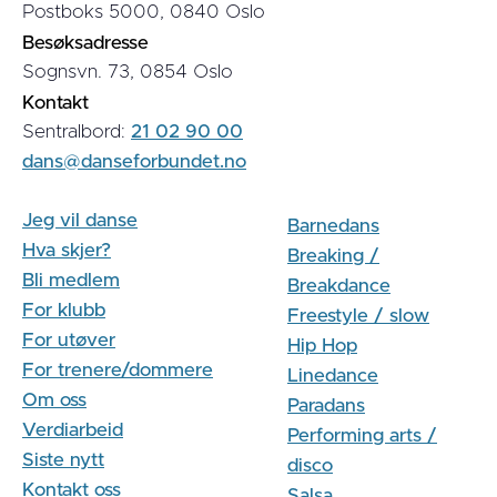
Postboks 5000, 0840 Oslo
Besøksadresse
Sognsvn. 73, 0854 Oslo
Kontakt
Sentralbord:
21 02 90 00
dans@danseforbundet.no
Jeg vil danse
Barnedans
Hva skjer?
Breaking /
Bli medlem
Breakdance
For klubb
Freestyle / slow
For utøver
Hip Hop
For trenere/dommere
Linedance
Om oss
Paradans
Verdiarbeid
Performing arts /
Siste nytt
disco
Kontakt oss
Salsa