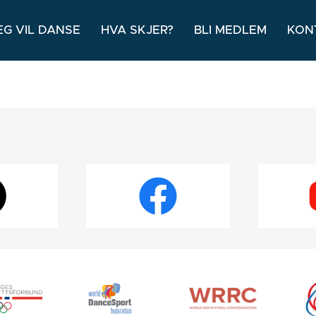
EG VIL DANSE
HVA SKJER?
BLI MEDLEM
KON