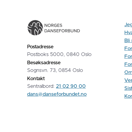
Jeg
Hva
Bl
Postadresse
For
Postboks 5000, 0840 Oslo
For
Besøksadresse
Fo
Sognsvn. 73, 0854 Oslo
Om
Kontakt
Ver
Sentralbord:
21 02 90 00
Sis
dans@danseforbundet.no
Kon