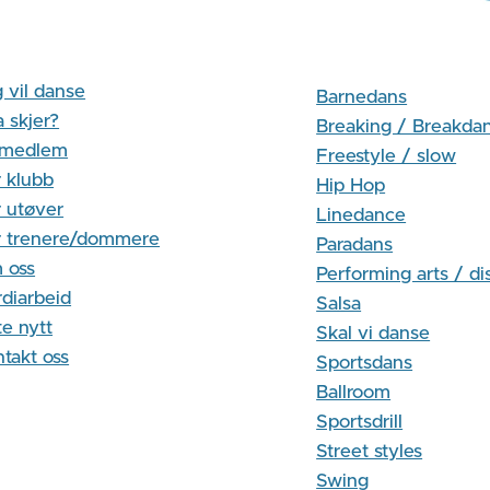
 vil danse
Barnedans
 skjer?
Breaking / Breakda
i medlem
Freestyle / slow
 klubb
Hip Hop
 utøver
Linedance
r trenere/dommere
Paradans
 oss
Performing arts / di
diarbeid
Salsa
te nytt
Skal vi danse
takt oss
Sportsdans
Ballroom
Sportsdrill
Street styles
Swing