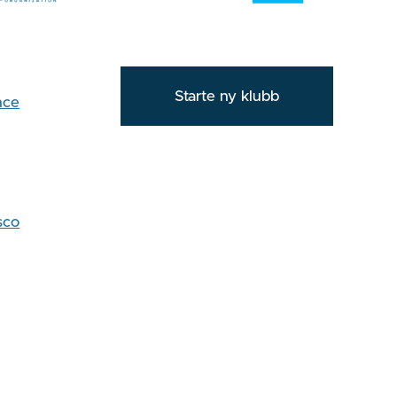
Starte ny klubb
nce
sco