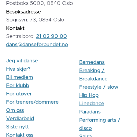
Postboks 5000, 0840 Oslo
Besøksadresse
Sognsvn. 73, 0854 Oslo
Kontakt
Sentralbord:
21 02 90 00
dans@danseforbundet.no
Jeg vil danse
Barnedans
Hva skjer?
Breaking /
Bli medlem
Breakdance
For klubb
Freestyle / slow
For utøver
Hip Hop
For trenere/dommere
Linedance
Om oss
Paradans
Verdiarbeid
Performing arts /
Siste nytt
disco
Kontakt oss
Salsa