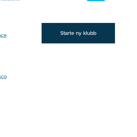
Starte ny klubb
nce
sco