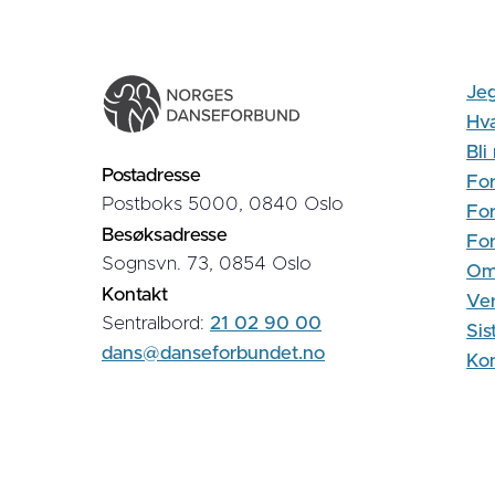
Jeg
Hva
Bl
Postadresse
For
Postboks 5000, 0840 Oslo
For
Besøksadresse
Fo
Sognsvn. 73, 0854 Oslo
Om
Kontakt
Ver
Sentralbord:
21 02 90 00
Sis
dans@danseforbundet.no
Kon