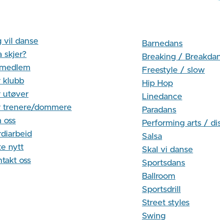
 vil danse
Barnedans
 skjer?
Breaking / Breakda
i medlem
Freestyle / slow
 klubb
Hip Hop
 utøver
Linedance
r trenere/dommere
Paradans
 oss
Performing arts / di
diarbeid
Salsa
te nytt
Skal vi danse
takt oss
Sportsdans
Ballroom
Sportsdrill
Street styles
Swing