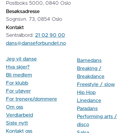
Postboks 5000, 0840 Oslo
Besøksadresse
Sognsvn. 73, 0854 Oslo
Kontakt
Sentralbord:
21 02 90 00
dans@danseforbundet.no
Jeg vil danse
Barnedans
Hva skjer?
Breaking /
Bli medlem
Breakdance
For klubb
Freestyle / slow
For utøver
Hip Hop
For trenere/dommere
Linedance
Om oss
Paradans
Verdiarbeid
Performing arts /
Siste nytt
disco
Kontakt oss
Salsa