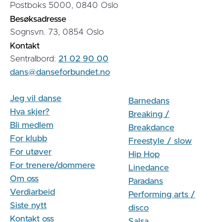
Postboks 5000, 0840 Oslo
Besøksadresse
Sognsvn. 73, 0854 Oslo
Kontakt
Sentralbord:
21 02 90 00
dans@danseforbundet.no
Jeg vil danse
Barnedans
Hva skjer?
Breaking /
Bli medlem
Breakdance
For klubb
Freestyle / slow
For utøver
Hip Hop
For trenere/dommere
Linedance
Om oss
Paradans
Verdiarbeid
Performing arts /
Siste nytt
disco
Kontakt oss
Salsa