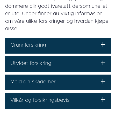
dommere blir godt ivaretatt dersom uhellet
er ute. Under finner du viktig informasjon
om våre ulike forsikringer og hvordan kjøpe
disse.
Grunnforsikring
Utvidet forsikring
Meld din skade her
Vilkår og forsikringsbevis