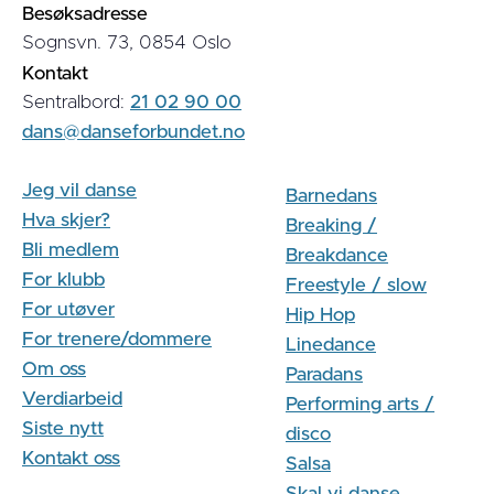
Besøksadresse
Sognsvn. 73, 0854 Oslo
Kontakt
Sentralbord:
21 02 90 00
dans@danseforbundet.no
Jeg vil danse
Barnedans
Hva skjer?
Breaking /
Bli medlem
Breakdance
For klubb
Freestyle / slow
For utøver
Hip Hop
For trenere/dommere
Linedance
Om oss
Paradans
Verdiarbeid
Performing arts /
Siste nytt
disco
Kontakt oss
Salsa
Skal vi danse