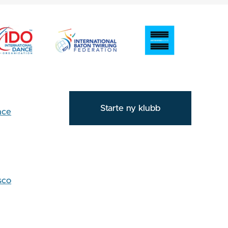
Starte ny klubb
nce
sco