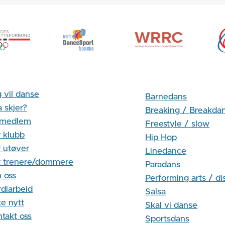
 vil danse
Barnedans
 skjer?
Breaking / Breakda
i medlem
Freestyle / slow
 klubb
Hip Hop
 utøver
Linedance
r trenere/dommere
Paradans
 oss
Performing arts / di
diarbeid
Salsa
te nytt
Skal vi danse
takt oss
Sportsdans