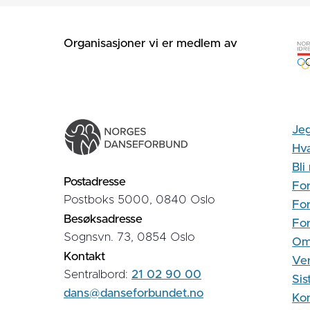
Organisasjoner vi er medlem av
Jeg
Hva
Bl
Postadresse
For
Postboks 5000, 0840 Oslo
For
Besøksadresse
Fo
Sognsvn. 73, 0854 Oslo
Om
Kontakt
Ver
Sentralbord:
21 02 90 00
Sis
dans@danseforbundet.no
Kon