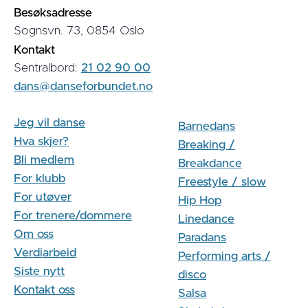
Besøksadresse
Sognsvn. 73, 0854 Oslo
Kontakt
Sentralbord:
21 02 90 00
dans@danseforbundet.no
Jeg vil danse
Barnedans
Hva skjer?
Breaking /
Bli medlem
Breakdance
For klubb
Freestyle / slow
For utøver
Hip Hop
For trenere/dommere
Linedance
Om oss
Paradans
Verdiarbeid
Performing arts /
Siste nytt
disco
Kontakt oss
Salsa